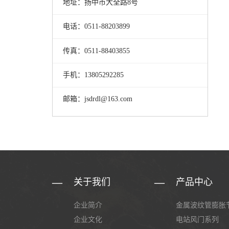
地址：扬中市大全路8号
电话：0511-88203899
传真：0511-88403855
手机：13805292285
邮箱：jsdrdl@163.com
关于我们
产品中心
企业简介
金属波纹管膨胀
企业文化
电站风门系列