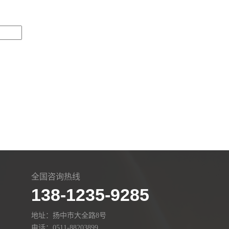
全国咨询热线
138-1235-9285
地址：扬中市大全路8号
电话：0511-88203899