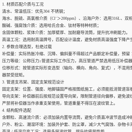
1. 材质匹配介质与工况
清水、常温低压：优先304 不锈钢；
海水、脱硫、高氯根介质（Cl⁻＞200ppm）、沿海户外：选用316L、双相钢
酸碱、强腐蚀介质：选用哈氏合金、钛材等特种材质；
含固体颗粒、浆体介质：加厚壁厚、加耐磨导流筒，提升抗冲刷能力。
高温工况：选用耐高温牌号，匹配设计温度，避免材质高温强度下降产
2. 参数合理选型，杜绝过载
补偿量：实际热胀冷缩、沉降、偏斜量不得超过产品额定补偿量，预留 10%
压力等级：公称压力≥管道实际工作压力，高压管道严禁选用低压补偿
位移形式：按管道实际形变选型（轴向、横向、角向、复式），不混用型
器禁受扭矩。
3. 管道支吊架、固定支架规范设计
固定支架：位置、强度、地脚锚固严格按图纸施工，必须能抵消管道盲
导向支架：补偿器前后按规范设置导向架，限制管道径向偏移，避免波
严禁将补偿器当作承重支架使用，管道重量不得压在波纹管上。
4. 结构配件选配
含颗粒、高速流介质：必须加装内置导流筒，避免介质直冲波节造成冲
户外、粉尘、潮湿环境：加装外护套、防尘罩，减少大气腐蚀、杂物卡
高温 / 低温交变工况：选用多层波纹管，提升抗疲劳性能。