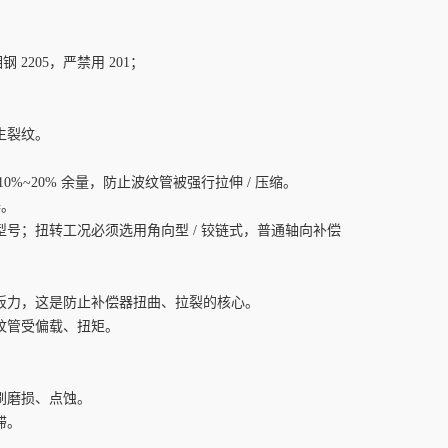
 2205，严禁用 201；
生裂纹。
~20% 余量，防止波纹管被强行拉伸 / 压缩。
器。
号；扭转工况必须选用角向型 / 铰链式，普通轴向补偿
板力，这是防止补偿器扭曲、拉裂的核心。
纹管受偏载、扭矩。
刷磨损、点蚀。
滞。