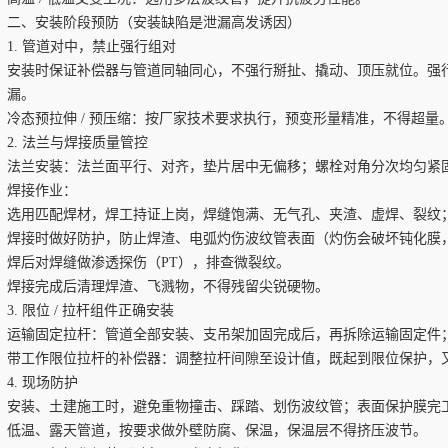
二、安装阶段预防（安装缺陷是泄漏高发诱因）
1. 管道对中，禁止强行组对
安装时保证补偿器与管道同轴同心，不强行掰扯、撬动、顶压就位。强
漏。
冷态预拉伸 / 预压缩：按厂家技术要求执行，预变形量精准，不得超量
2. 法兰与焊接质量管控
法兰安装：法兰面平行、对齐，垫片居中无偏移；螺栓对角分次均匀紧
焊接作业：
选用匹配焊材，焊工持证上岗，焊缝饱满、无气孔、夹渣、虚焊、裂纹
焊接时做好防护，防止焊渣、电弧灼伤波纹管表面（灼伤会破坏钝化膜
焊后对焊缝做渗透探伤（PT），排查微裂纹。
焊接完成后清理焊渣、飞溅物，不得残留尖锐硬物。
3. 限位 / 拉杆组件正确安装
运输固定拉杆：管道全部安装、支吊架加固完成后，再拆除运输固定件
带工作限位拉杆的补偿器：调整拉杆间隙至设计值，既起到限位保护，
4. 现场防护
安装、土建施工时，避免重物撞击、踩踏、划伤波纹管；表面保护膜完
低温、露天管道，按要求做外壁防腐、保温，保温层不得挤压波节。