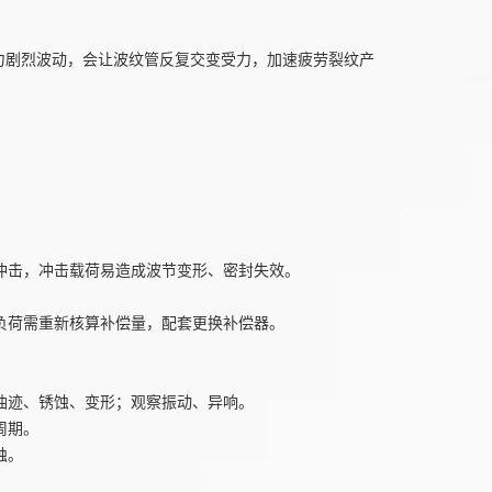
压力剧烈波动，会让波纹管反复交变受力，加速疲劳裂纹产
。
。
冲击，冲击载荷易造成波节变形、密封失效。
负荷需重新核算补偿量，配套更换补偿器。
油迹、锈蚀、变形；观察振动、异响。
周期。
蚀。