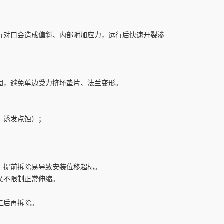
行对口会造成偏斜、内部附加应力，运行后快速开裂渗
。
固，避免单边受力挤坏垫片、法兰变形。
；
，诱发点蚀）；
；提前拆除易导致安装位移超标。
又不限制正常伸缩。
工后再拆除。