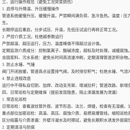
三、运行操作规范（避免工况突变损伤）
1. 启停与升降温、升压缓慢操作
管道系统缓慢升压、缓慢升温，严禁瞬间满负荷、急冷急热。温度 / 
生。
长期停运后重启，分步试压、升温，先低压试运行再转正常工况。
2. 严控介质工况，杜绝超参数运行
严禁超温、超压运行，压力、温度峰值不得超过设计值。
定期监测介质成分：控制氯离子、酸碱浓度，超标及时处理，减缓腐蚀
含固浆料、污水系统：避免长时间高流速冲刷，定期清理管道淤积杂物
3. 防止水锤、气锤
阀门开闭放缓，管道高点设置排气阀，及时排空积气；杜绝水锤、气流
4. 禁止违规改造
运行中不得私自切割、加焊、改动支吊架、增减拉杆；管道改路、新增
四、日常巡检与定期维保（提前发现隐患，阻止渗漏发展为泄漏）
1. 常态化巡检
日常巡检：查看波纹管外观、波节形态、法兰、焊缝，检查有无湿痕、
重点部位加密巡检：高温、高压、腐蚀介质、易燃易爆管线，缩短巡检
区分结露与介质渗漏：外壁冷凝水及时擦拭，避免长期积水诱发外部腐
2. 定期清洁与防腐