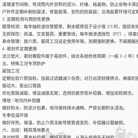
清理波节间隙、导流筒内外淤积的泥沙、纤维、结晶物，防止杂物卡滞
户外件定期补刷防腐漆，修复脱落、划伤的防腐层；沿海盐雾环境可定
3. 定期检测与预防性更换
壁厚检测：每年抽检波纹管壁厚，剩余壁厚低于设计值 2/3 时，提前安
无损探伤：高温、交变载荷、重要管线，每年做渗透探伤（PT），排查
寿命管理：按介质、载荷工况设定使用年限，到期强制更换，不超期服
4. 密封件定期更换
法兰垫片、密封橡胶件属于易损件，结合系统检修周期（一般 1~2 年
五、特殊工况专项防护
腐蚀工况
定期化验介质指标，加装过滤器减少杂质；对已出现轻微锈点、麻面的
振动大、泵出口管路
优化管路减振，增设减振支架；选用抗疲劳型补偿器，增加巡检频次。
埋地 / 地沟内补偿器
做好防水、防泥沙包裹，地沟保持排水通畅，严禁长期积水浸泡。
冬季低温环境
做好伴热、保温，防止介质冻胀导致管道变形、补偿器过载破损。
六、总结：精简落地要点
选对材质、算准补偿量、做好支吊架，从源头规避先天缺陷；